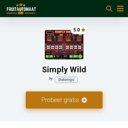
5.0
Simply Wild
by
Stakelogic
Probeer gratis