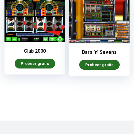
Club 2000
Bars ‘n’ Sevens
Probeer gratis
Probeer gratis