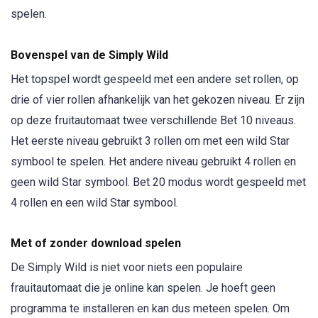
spelen.
Bovenspel van de Simply Wild
Het topspel wordt gespeeld met een andere set rollen, op
drie of vier rollen afhankelijk van het gekozen niveau. Er zijn
op deze fruitautomaat twee verschillende Bet 10 niveaus.
Het eerste niveau gebruikt 3 rollen om met een wild Star
symbool te spelen. Het andere niveau gebruikt 4 rollen en
geen wild Star symbool. Bet 20 modus wordt gespeeld met
4 rollen en een wild Star symbool.
Met of zonder download spelen
De Simply Wild is niet voor niets een populaire
frauitautomaat die je online kan spelen. Je hoeft geen
programma te installeren en kan dus meteen spelen. Om