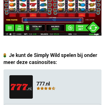
Je kunt de Simply Wild spelen bij onder
meer deze casinosites:
777.nl