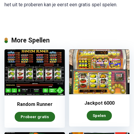
het uit te proberen kan je eerst een gratis spel spelen.
More Spellen
Jackpot 6000
Random Runner
Spelen
Probeer gratis