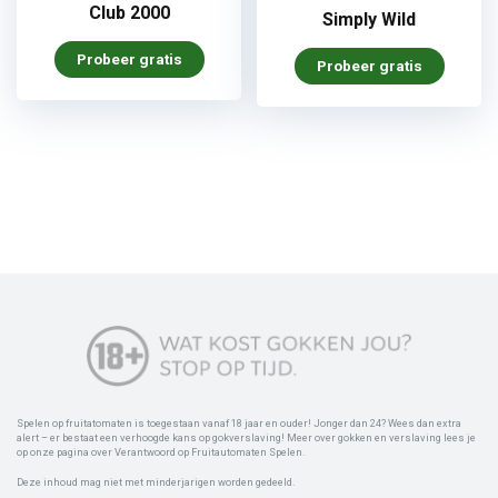
Club 2000
Simply Wild
Probeer gratis
Probeer gratis
Spelen op fruitatomaten is toegestaan vanaf 18 jaar en ouder! Jonger dan 24? Wees dan extra
alert – er bestaat een verhoogde kans op gokverslaving! Meer over gokken en verslaving lees je
op onze pagina over Verantwoord op Fruitautomaten Spelen.
Deze inhoud mag niet met minderjarigen worden gedeeld.