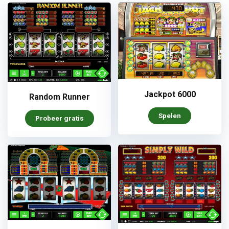
Jackpot 6000
Random Runner
Spelen
Probeer gratis